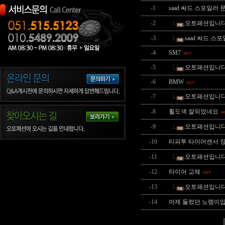
-1
saad 싸드 스포일러 
-2
오토패션입니다
-3
saad 싸드 스
-4
SM7
-5
오토패션입니다
-6
BMW
-7
오토패션입니다
-8
휠도색 잘되었네요
-9
오토패션입니
-10
티피투 타이어센서 
-11
오토패션입니
-12
타이어 교체
-13
오토패션입니
-14
어제 들렀던 노랭이입